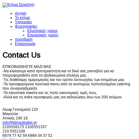
Αρχική
Το κτήμα
Υπηρεσίες
Φωτογραφίες
Εξωτερικός χώρος
Εσωτερικός χώρος
πρόσβαση
Επικοινωνία
Contact Us
ΕΠΙΚΟΙΝΩΝΗΣΤΕ ΜΑΖΙ ΜΑΣ
-Να κλείσουμε κατά προτεραιότητα και το δικό σας ραντεβού για να
πληροφορηθείτε από τα εξειδικευμένα στελέχη μας
-Τις διαθέσιμες ημερομηνίες και τον τρόπο λειτουργίας των κτημάτων μας
-Τα προσφερόμενα ποιοτικά menu από τα αυστηρώς πιστοποιημένα catering
που συνεργαζόμαστε
-Τα ελκυστικά πακέτα και τις πολύ οικονομικές τιμές τους.
-Αλλά και τις extra προσφορές μας για εκδηλώσεις άνω των 200 ατόμων.
Λεωφ Γεννηματά 120
Μαγούλα
Αττικής 190 18
info@ktimastratigi.gr
2105556175 2105551337
210.5551338
6979 77 42 59 6989 34 37 51